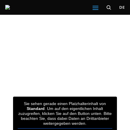
DE
Sie sehen gerade einen Platzhalterinhalt von
Standard
. Um auf den eigentlichen Inhalt
zuzugreifen, klicken Sie auf den Button unten. Bitte
beachten Sie, dass dabei Daten an Drittanbieter
weitergegeben werden.