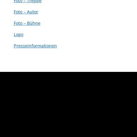
Foto – Treppe
Foto – Autor
Foto – Bühne
Logo
Presseinformationen
Designed by
Elegant Themes
| Powered by
WordPress