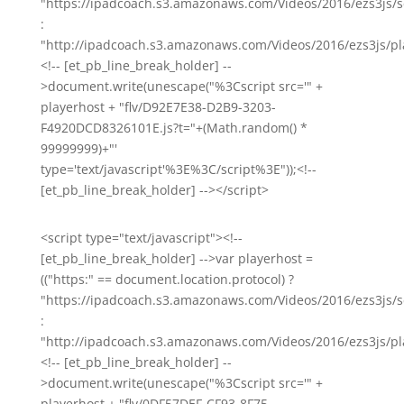
"https://ipadcoach.s3.amazonaws.com/Videos/2016/ezs3js/s
:
"http://ipadcoach.s3.amazonaws.com/Videos/2016/ezs3js/pla
<!-- [et_pb_line_break_holder] --
>document.write(unescape("%3Cscript src='" +
playerhost + "flv/D92E7E38-D2B9-3203-
F4920DCD8326101E.js?t="+(Math.random() *
99999999)+"'
type='text/javascript'%3E%3C/script%3E"));<!--
[et_pb_line_break_holder] --></script>
<script type="text/javascript"><!--
[et_pb_line_break_holder] -->var playerhost =
(("https:" == document.location.protocol) ?
"https://ipadcoach.s3.amazonaws.com/Videos/2016/ezs3js/s
:
"http://ipadcoach.s3.amazonaws.com/Videos/2016/ezs3js/pla
<!-- [et_pb_line_break_holder] --
>document.write(unescape("%3Cscript src='" +
playerhost + "flv/0DF57DEF-CF93-8F75-