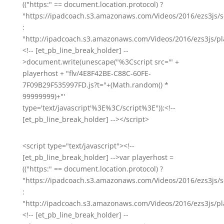
(("https:" == document.location.protocol) ?
"https://ipadcoach.s3.amazonaws.com/Videos/2016/ezs3js/s
:
"http://ipadcoach.s3.amazonaws.com/Videos/2016/ezs3js/pla
<!-- [et_pb_line_break_holder] --
>document.write(unescape("%3Cscript src='" +
playerhost + "flv/4E8F42BE-C88C-60FE-
7F09B29F535997FD.js?t="+(Math.random() *
99999999)+"'
type='text/javascript'%3E%3C/script%3E"));<!--
[et_pb_line_break_holder] --></script>
<script type="text/javascript"><!--
[et_pb_line_break_holder] -->var playerhost =
(("https:" == document.location.protocol) ?
"https://ipadcoach.s3.amazonaws.com/Videos/2016/ezs3js/s
:
"http://ipadcoach.s3.amazonaws.com/Videos/2016/ezs3js/pla
<!-- [et_pb_line_break_holder] --