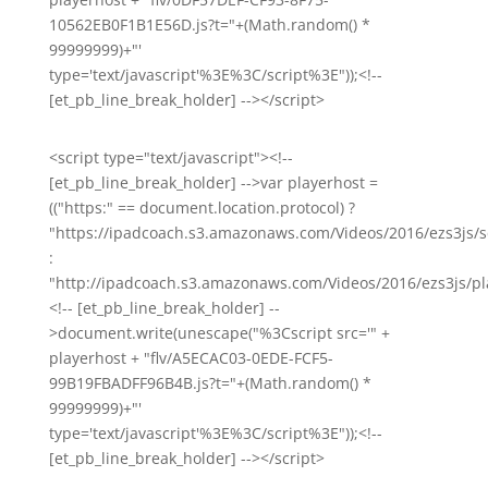
10562EB0F1B1E56D.js?t="+(Math.random() *
99999999)+"'
type='text/javascript'%3E%3C/script%3E"));<!--
[et_pb_line_break_holder] --></script>
<script type="text/javascript"><!--
[et_pb_line_break_holder] -->var playerhost =
(("https:" == document.location.protocol) ?
"https://ipadcoach.s3.amazonaws.com/Videos/2016/ezs3js/s
:
"http://ipadcoach.s3.amazonaws.com/Videos/2016/ezs3js/pla
<!-- [et_pb_line_break_holder] --
>document.write(unescape("%3Cscript src='" +
playerhost + "flv/A5ECAC03-0EDE-FCF5-
99B19FBADFF96B4B.js?t="+(Math.random() *
99999999)+"'
type='text/javascript'%3E%3C/script%3E"));<!--
[et_pb_line_break_holder] --></script>