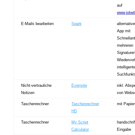
auf
www.jotw
E-Mails bearbeiten
Spark
alternativ
App mit
Schnellan
mehreren
Signaturen
Wiedervor
intelligent
Suchfunkt
Nicht-vertrauliche
Evernote
inkl. Absp
Notizen
von Webse
Taschenrechner
Taschenrechner
mit Papier
HD
Taschenrechner
My Script
handschrif
Calculator
Eingabe