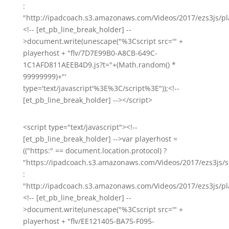
:
"http://ipadcoach.s3.amazonaws.com/Videos/2017/ezs3js/pla
<!-- [et_pb_line_break_holder] --
>document.write(unescape("%3Cscript src='" +
playerhost + "flv/7D7E99B0-A8CB-649C-
1C1AFD811AEEB4D9.js?t="+(Math.random() *
99999999)+"'
type='text/javascript'%3E%3C/script%3E"));<!--
[et_pb_line_break_holder] --></script>
<script type="text/javascript"><!--
[et_pb_line_break_holder] -->var playerhost =
(("https:" == document.location.protocol) ?
"https://ipadcoach.s3.amazonaws.com/Videos/2017/ezs3js/s
:
"http://ipadcoach.s3.amazonaws.com/Videos/2017/ezs3js/pla
<!-- [et_pb_line_break_holder] --
>document.write(unescape("%3Cscript src='" +
playerhost + "flv/EE121405-BA75-F095-