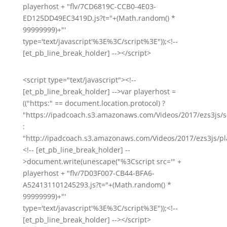
playerhost + "flv/7CD6819C-CCB0-4E03-
ED125DD49EC3419D.js?t="+(Math.random() *
99999999)+"'
type='text/javascript'%3E%3C/script%3E"));<!--
[et_pb_line_break_holder] --></script>
<script type="text/javascript"><!--
[et_pb_line_break_holder] -->var playerhost =
(("https:" == document.location.protocol) ?
"https://ipadcoach.s3.amazonaws.com/Videos/2017/ezs3js/s
:
"http://ipadcoach.s3.amazonaws.com/Videos/2017/ezs3js/pla
<!-- [et_pb_line_break_holder] --
>document.write(unescape("%3Cscript src='" +
playerhost + "flv/7D03F007-CB44-BFA6-
A524131101245293.js?t="+(Math.random() *
99999999)+"'
type='text/javascript'%3E%3C/script%3E"));<!--
[et_pb_line_break_holder] --></script>