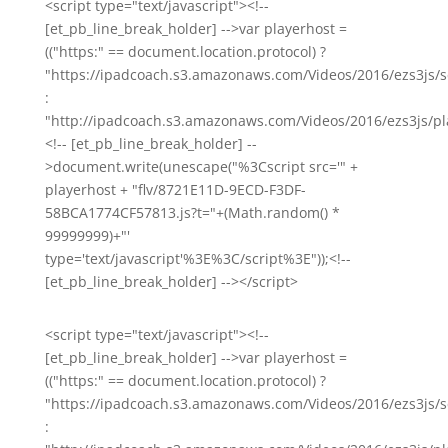
<script type="text/javascript"><!--
[et_pb_line_break_holder] -->var playerhost =
(("https:" == document.location.protocol) ?
"https://ipadcoach.s3.amazonaws.com/Videos/2016/ezs3js/s
:
"http://ipadcoach.s3.amazonaws.com/Videos/2016/ezs3js/pla
<!-- [et_pb_line_break_holder] --
>document.write(unescape("%3Cscript src='" +
playerhost + "flv/8721E11D-9ECD-F3DF-
58BCA1774CF57813.js?t="+(Math.random() *
99999999)+"'
type='text/javascript'%3E%3C/script%3E"));<!--
[et_pb_line_break_holder] --></script>
<script type="text/javascript"><!--
[et_pb_line_break_holder] -->var playerhost =
(("https:" == document.location.protocol) ?
"https://ipadcoach.s3.amazonaws.com/Videos/2016/ezs3js/s
: