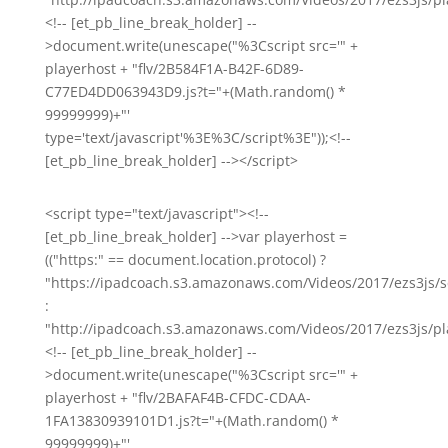
<!-- [et_pb_line_break_holder] --
>document.write(unescape("%3Cscript src='" +
playerhost + "flv/2B584F1A-B42F-6D89-
C77ED4DD063943D9.js?t="+(Math.random() *
99999999)+"'
type='text/javascript'%3E%3C/script%3E"));<!--
[et_pb_line_break_holder] --></script>
<script type="text/javascript"><!--
[et_pb_line_break_holder] -->var playerhost =
(("https:" == document.location.protocol) ?
"https://ipadcoach.s3.amazonaws.com/Videos/2017/ezs3js/s
:
"http://ipadcoach.s3.amazonaws.com/Videos/2017/ezs3js/pla
<!-- [et_pb_line_break_holder] --
>document.write(unescape("%3Cscript src='" +
playerhost + "flv/2BAFAF4B-CFDC-CDAA-
1FA13830939101D1.js?t="+(Math.random() *
99999999)+"'