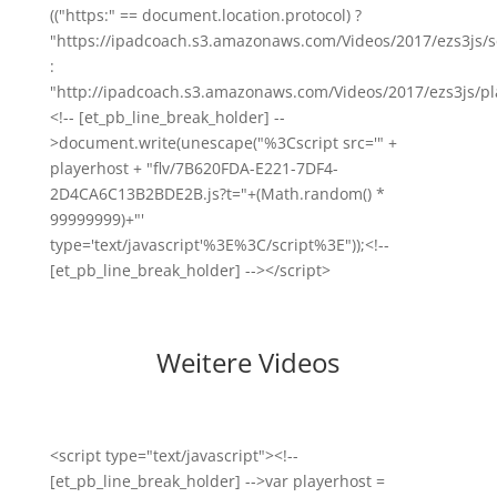
(("https:" == document.location.protocol) ?
"https://ipadcoach.s3.amazonaws.com/Videos/2017/ezs3js/s
:
"http://ipadcoach.s3.amazonaws.com/Videos/2017/ezs3js/pla
<!-- [et_pb_line_break_holder] --
>document.write(unescape("%3Cscript src='" +
playerhost + "flv/7B620FDA-E221-7DF4-
2D4CA6C13B2BDE2B.js?t="+(Math.random() *
99999999)+"'
type='text/javascript'%3E%3C/script%3E"));<!--
[et_pb_line_break_holder] --></script>
Weitere Videos
<script type="text/javascript"><!--
[et_pb_line_break_holder] -->var playerhost =