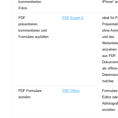
kommentierten
iPhone“ a
Fotos
PDF
PDF Expert 6
ideal für 
präsentieren,
Präsentat
kommentieren und
ohne Anim
Formulare ausfüllen
und das
Weiterleit
einzelnen 
aus PDF-
Dokument
als offline-
Dateimana
nutzbar.
PDF Formulare
PDF Office
Formulare
erstelen
Editor ode
Abfotograf
erstellen