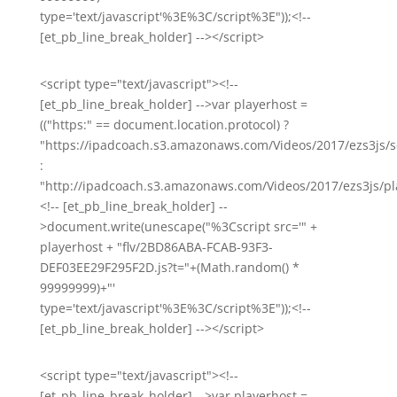
type='text/javascript'%3E%3C/script%3E"));<!--
[et_pb_line_break_holder] --></script>
<script type="text/javascript"><!--
[et_pb_line_break_holder] -->var playerhost =
(("https:" == document.location.protocol) ?
"https://ipadcoach.s3.amazonaws.com/Videos/2017/ezs3js/s
:
"http://ipadcoach.s3.amazonaws.com/Videos/2017/ezs3js/pla
<!-- [et_pb_line_break_holder] --
>document.write(unescape("%3Cscript src='" +
playerhost + "flv/2BD86ABA-FCAB-93F3-
DEF03EE29F295F2D.js?t="+(Math.random() *
99999999)+"'
type='text/javascript'%3E%3C/script%3E"));<!--
[et_pb_line_break_holder] --></script>
<script type="text/javascript"><!--
[et_pb_line_break_holder] -->var playerhost =