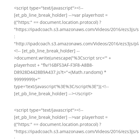
<script type="text/javascript"><!--
[et_pb_line_break_holder] -->var playerhost =
(("https:" == document.location.protocol) ?
"https://ipadcoach.s3.amazonaws.com/Videos/2016/ezs3js/s
:
"http://ipadcoach.s3.amazonaws.com/Videos/2016/ezs3js/pla
<!-- [et_pb_line_break_holder] --
>document.write(unescape("%3Cscript src='" +
playerhost + "flv/16BF53AF-F3F8-A8B8-
D8928D4428B9A437.js?t="+(Math.random() *
99999999)+"'
type='text/javascript'%3E%3C/script%3E"));<!--
[et_pb_line_break_holder] --></script>
<script type="text/javascript"><!--
[et_pb_line_break_holder] -->var playerhost =
(("https:" == document.location.protocol) ?
"https://ipadcoach.s3.amazonaws.com/Videos/2016/ezs3js/s
: