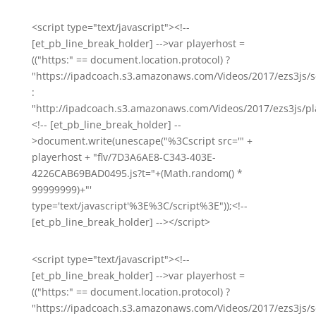
<script type="text/javascript"><!--
[et_pb_line_break_holder] -->var playerhost =
(("https:" == document.location.protocol) ?
"https://ipadcoach.s3.amazonaws.com/Videos/2017/ezs3js/s
:
"http://ipadcoach.s3.amazonaws.com/Videos/2017/ezs3js/pla
<!-- [et_pb_line_break_holder] --
>document.write(unescape("%3Cscript src='" +
playerhost + "flv/7D3A6AE8-C343-403E-
4226CAB69BAD0495.js?t="+(Math.random() *
99999999)+"'
type='text/javascript'%3E%3C/script%3E"));<!--
[et_pb_line_break_holder] --></script>
<script type="text/javascript"><!--
[et_pb_line_break_holder] -->var playerhost =
(("https:" == document.location.protocol) ?
"https://ipadcoach.s3.amazonaws.com/Videos/2017/ezs3js/s