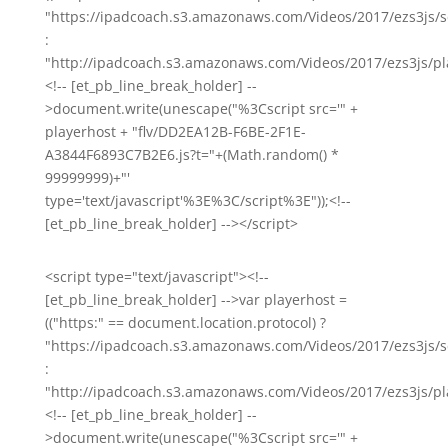
"https://ipadcoach.s3.amazonaws.com/Videos/2017/ezs3js/s
:
"http://ipadcoach.s3.amazonaws.com/Videos/2017/ezs3js/pla
<!-- [et_pb_line_break_holder] --
>document.write(unescape("%3Cscript src='" +
playerhost + "flv/DD2EA12B-F6BE-2F1E-
A3844F6893C7B2E6.js?t="+(Math.random() *
99999999)+"'
type='text/javascript'%3E%3C/script%3E"));<!--
[et_pb_line_break_holder] --></script>
<script type="text/javascript"><!--
[et_pb_line_break_holder] -->var playerhost =
(("https:" == document.location.protocol) ?
"https://ipadcoach.s3.amazonaws.com/Videos/2017/ezs3js/s
:
"http://ipadcoach.s3.amazonaws.com/Videos/2017/ezs3js/pla
<!-- [et_pb_line_break_holder] --
>document.write(unescape("%3Cscript src='" +