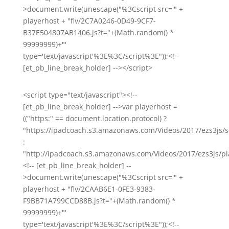
>document.write(unescape("%3Cscript src='" +
playerhost + "flv/2C7A0246-0D49-9CF7-
B37E504807AB1406.js?t="+(Math.random() *
99999999)+"'
type='text/javascript'%3E%3C/script%3E"));<!--
[et_pb_line_break_holder] --></script>
<script type="text/javascript"><!--
[et_pb_line_break_holder] -->var playerhost =
(("https:" == document.location.protocol) ?
"https://ipadcoach.s3.amazonaws.com/Videos/2017/ezs3js/s
:
"http://ipadcoach.s3.amazonaws.com/Videos/2017/ezs3js/pla
<!-- [et_pb_line_break_holder] --
>document.write(unescape("%3Cscript src='" +
playerhost + "flv/2CAAB6E1-0FE3-9383-
F9BB71A799CCD88B.js?t="+(Math.random() *
99999999)+"'
type='text/javascript'%3E%3C/script%3E"));<!--