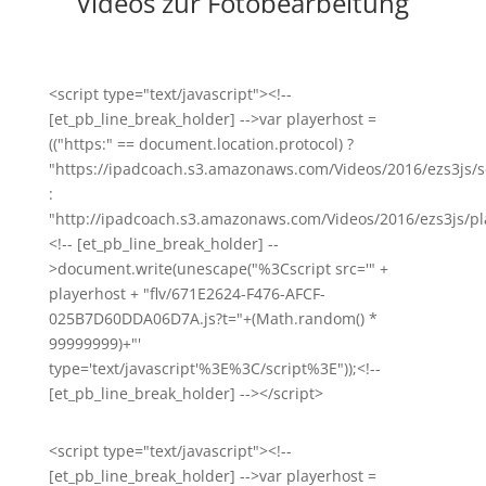
Videos zur Fotobearbeitung
<script type="text/javascript"><!--
[et_pb_line_break_holder] -->var playerhost =
(("https:" == document.location.protocol) ?
"https://ipadcoach.s3.amazonaws.com/Videos/2016/ezs3js/s
:
"http://ipadcoach.s3.amazonaws.com/Videos/2016/ezs3js/pla
<!-- [et_pb_line_break_holder] --
>document.write(unescape("%3Cscript src='" +
playerhost + "flv/671E2624-F476-AFCF-
025B7D60DDA06D7A.js?t="+(Math.random() *
99999999)+"'
type='text/javascript'%3E%3C/script%3E"));<!--
[et_pb_line_break_holder] --></script>
<script type="text/javascript"><!--
[et_pb_line_break_holder] -->var playerhost =