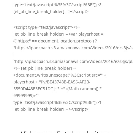
type='text/javascript'%3E%3C/script%3E"));<!--
[et_pb_line_break_holder] --></script>
<script type="text/javascript"><!--
[et_pb_line_break_holder] -->var playerhost =
(("https:" == document.location.protocol) ?
"https://ipadcoach.s3.amazonaws.com/Videos/2016/ezs3js/s
:
"http://ipadcoach.s3.amazonaws.com/Videos/2016/ezs3js/pla
<!-- [et_pb_line_break_holder] --
>document.write(unescape("%3Cscript src='" +
playerhost + "flv/BE43748B-EA56-AF2B-
5550D448E3EC51DC.js?t="+(Math.random() *
99999999)+"'
type='text/javascript'%3E%3C/script%3E"));<!--
[et_pb_line_break_holder] --></script>