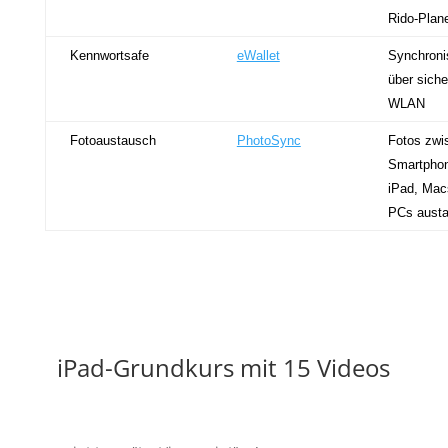
Rido-Plane
Kennwortsafe
eWallet
Synchroni
über siche
WLAN
Fotoaustausch
PhotoSync
Fotos zwi
Smartpho
iPad, Mac
PCs aust
iPad-Grundkurs mit 15 Videos