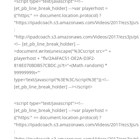
<script type="text/javascript"><!--
[et_pb_line_break_holder] -->var playerhost =
(("https:" == document.location.protocol) ?
"https://ipadcoach.s3.amazonaws.com/Videos/2017/ezs3js/s
:
"http://ipadcoach.s3.amazonaws.com/Videos/2017/ezs3js/pla
<!-- [et_pb_line_break_holder] --
>document.write(unescape("%3Cscript src='" +
playerhost + "flv/2A4FAC51-DE2A-D3F2-
818E070BDB57CBDC.js?t="+(Math.random() *
99999999)+"'
type='text/javascript'%3E%3C/script%3E"));<!--
[et_pb_line_break_holder] --></script>
<script type="text/javascript"><!--
[et_pb_line_break_holder] -->var playerhost =
(("https:" == document.location.protocol) ?
"https://ipadcoach.s3.amazonaws.com/Videos/2017/ezs3js/s
:
"http://ipadcoach.s3.amazonaws.com/Videos/2017/ezs3js/pla