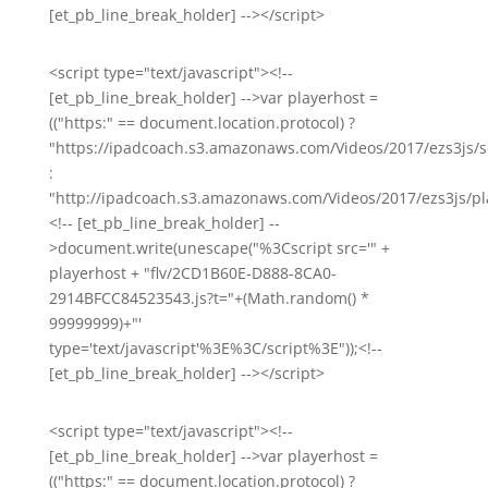
[et_pb_line_break_holder] --></script>
<script type="text/javascript"><!--
[et_pb_line_break_holder] -->var playerhost =
(("https:" == document.location.protocol) ?
"https://ipadcoach.s3.amazonaws.com/Videos/2017/ezs3js/s
:
"http://ipadcoach.s3.amazonaws.com/Videos/2017/ezs3js/pla
<!-- [et_pb_line_break_holder] --
>document.write(unescape("%3Cscript src='" +
playerhost + "flv/2CD1B60E-D888-8CA0-
2914BFCC84523543.js?t="+(Math.random() *
99999999)+"'
type='text/javascript'%3E%3C/script%3E"));<!--
[et_pb_line_break_holder] --></script>
<script type="text/javascript"><!--
[et_pb_line_break_holder] -->var playerhost =
(("https:" == document.location.protocol) ?