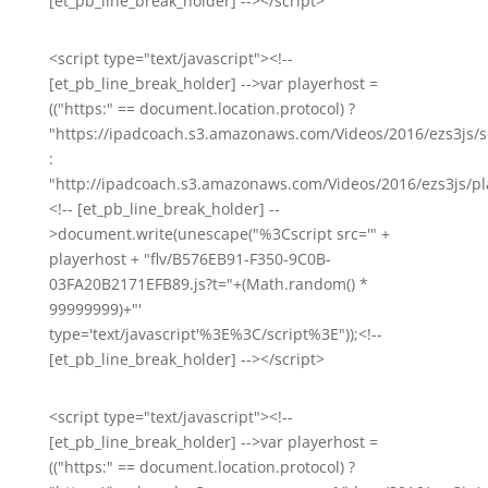
[et_pb_line_break_holder] --></script>
<script type="text/javascript"><!--
[et_pb_line_break_holder] -->var playerhost =
(("https:" == document.location.protocol) ?
"https://ipadcoach.s3.amazonaws.com/Videos/2016/ezs3js/s
:
"http://ipadcoach.s3.amazonaws.com/Videos/2016/ezs3js/pla
<!-- [et_pb_line_break_holder] --
>document.write(unescape("%3Cscript src='" +
playerhost + "flv/B576EB91-F350-9C0B-
03FA20B2171EFB89.js?t="+(Math.random() *
99999999)+"'
type='text/javascript'%3E%3C/script%3E"));<!--
[et_pb_line_break_holder] --></script>
<script type="text/javascript"><!--
[et_pb_line_break_holder] -->var playerhost =
(("https:" == document.location.protocol) ?