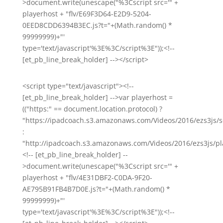
>document.write(unescape("%3Cscript src='" +
playerhost + "flv/E69F3D64-E2D9-5204-
0EED8CDD6394B3EC.js?t="+(Math.random() *
99999999)+"'
type='text/javascript'%3E%3C/script%3E"));<!--
[et_pb_line_break_holder] --></script>
<script type="text/javascript"><!--
[et_pb_line_break_holder] -->var playerhost =
(("https:" == document.location.protocol) ?
"https://ipadcoach.s3.amazonaws.com/Videos/2016/ezs3js/s
:
"http://ipadcoach.s3.amazonaws.com/Videos/2016/ezs3js/pla
<!-- [et_pb_line_break_holder] --
>document.write(unescape("%3Cscript src='" +
playerhost + "flv/4E31DBF2-C0DA-9F20-
AE795B91FB4B7D0E.js?t="+(Math.random() *
99999999)+"'
type='text/javascript'%3E%3C/script%3E"));<!--