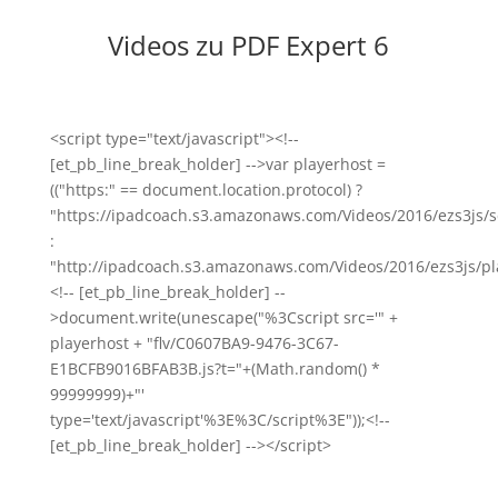
Videos zu PDF Expert 6
<script type="text/javascript"><!--
[et_pb_line_break_holder] -->var playerhost =
(("https:" == document.location.protocol) ?
"https://ipadcoach.s3.amazonaws.com/Videos/2016/ezs3js/s
:
"http://ipadcoach.s3.amazonaws.com/Videos/2016/ezs3js/pla
<!-- [et_pb_line_break_holder] --
>document.write(unescape("%3Cscript src='" +
playerhost + "flv/C0607BA9-9476-3C67-
E1BCFB9016BFAB3B.js?t="+(Math.random() *
99999999)+"'
type='text/javascript'%3E%3C/script%3E"));<!--
[et_pb_line_break_holder] --></script>