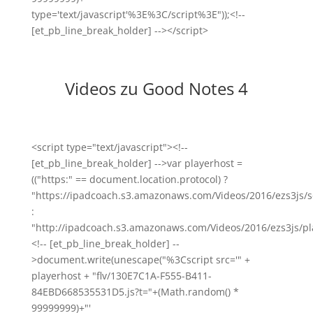
type='text/javascript'%3E%3C/script%3E"));<!--
[et_pb_line_break_holder] --></script>
Videos zu Good Notes 4
<script type="text/javascript"><!--
[et_pb_line_break_holder] -->var playerhost =
(("https:" == document.location.protocol) ?
"https://ipadcoach.s3.amazonaws.com/Videos/2016/ezs3js/s
:
"http://ipadcoach.s3.amazonaws.com/Videos/2016/ezs3js/pla
<!-- [et_pb_line_break_holder] --
>document.write(unescape("%3Cscript src='" +
playerhost + "flv/130E7C1A-F555-B411-
84EBD668535531D5.js?t="+(Math.random() *
99999999)+"'