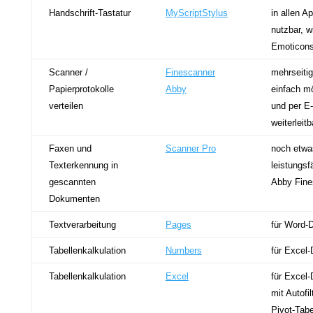
Handschrift-Tastatur
MyScriptStylus
in allen A
nutzbar, w
Emoticon
Scanner /
Finescanner
mehrseiti
Papierprotokolle
Abby
einfach m
verteilen
und per E-
weiterleitb
Faxen und
Scanner Pro
noch etwa
Texterkennung in
leistungsf
gescannten
Abby Fine
Dokumenten
Textverarbeitung
Pages
für Word-
Tabellenkalkulation
Numbers
für Excel-
Tabellenkalkulation
Excel
für Excel-
mit Autofi
Pivot-Tabe