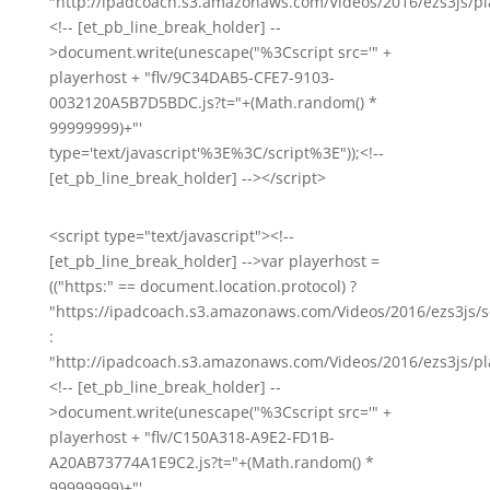
"http://ipadcoach.s3.amazonaws.com/Videos/2016/ezs3js/pla
<!-- [et_pb_line_break_holder] --
>document.write(unescape("%3Cscript src='" +
playerhost + "flv/9C34DAB5-CFE7-9103-
0032120A5B7D5BDC.js?t="+(Math.random() *
99999999)+"'
type='text/javascript'%3E%3C/script%3E"));<!--
[et_pb_line_break_holder] --></script>
<script type="text/javascript"><!--
[et_pb_line_break_holder] -->var playerhost =
(("https:" == document.location.protocol) ?
"https://ipadcoach.s3.amazonaws.com/Videos/2016/ezs3js/s
:
"http://ipadcoach.s3.amazonaws.com/Videos/2016/ezs3js/pla
<!-- [et_pb_line_break_holder] --
>document.write(unescape("%3Cscript src='" +
playerhost + "flv/C150A318-A9E2-FD1B-
A20AB73774A1E9C2.js?t="+(Math.random() *
99999999)+"'