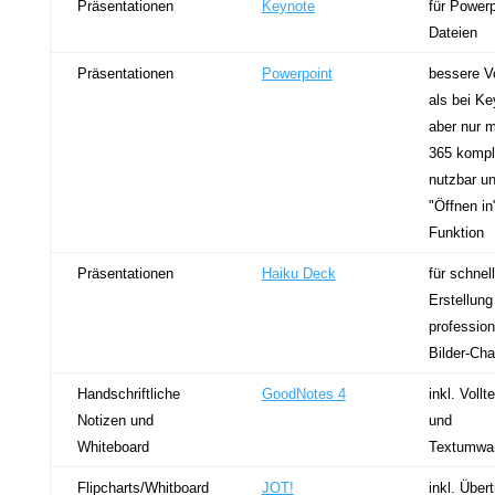
Präsentationen
Keynote
für Powerp
Dateien
Präsentationen
Powerpoint
bessere V
als bei Ke
aber nur m
365 kompl
nutzbar u
"Öffnen in
Funktion
Präsentationen
Haiku Deck
für schnel
Erstellung
profession
Bilder-Cha
Handschriftliche
GoodNotes 4
inkl. Voll
Notizen und
und
Whiteboard
Textumwa
Flipcharts/Whitboard
JOT!
inkl. Über