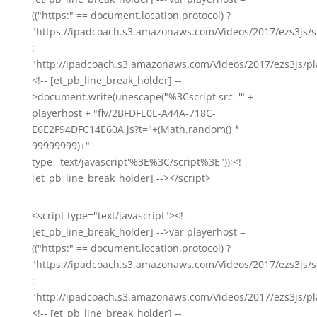
(("https:" == document.location.protocol) ?
"https://ipadcoach.s3.amazonaws.com/Videos/2017/ezs3js/s
:
"http://ipadcoach.s3.amazonaws.com/Videos/2017/ezs3js/pla
<!-- [et_pb_line_break_holder] --
>document.write(unescape("%3Cscript src='" +
playerhost + "flv/2BFDFE0E-A44A-718C-
E6E2F94DFC14E60A.js?t="+(Math.random() *
99999999)+"'
type='text/javascript'%3E%3C/script%3E"));<!--
[et_pb_line_break_holder] --></script>
<script type="text/javascript"><!--
[et_pb_line_break_holder] -->var playerhost =
(("https:" == document.location.protocol) ?
"https://ipadcoach.s3.amazonaws.com/Videos/2017/ezs3js/s
:
"http://ipadcoach.s3.amazonaws.com/Videos/2017/ezs3js/pla
<!-- [et_pb_line_break_holder] --