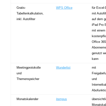
Gratis-
WPS Office
für Excel-
Tabellenkalkulation,
mit Autofil
inkl. Autofilter
auf dem g
iPad Pro 
mit einem
kostenpfli
Office 365
Abonneme
genutzt w
kann
Meetingprotokolle
Wunderlist
mit
und
Freigabefu
Themenspeicher
und
Internetka
Abofunkti
Monatskalender
itempus
übersichtl
Monatskal