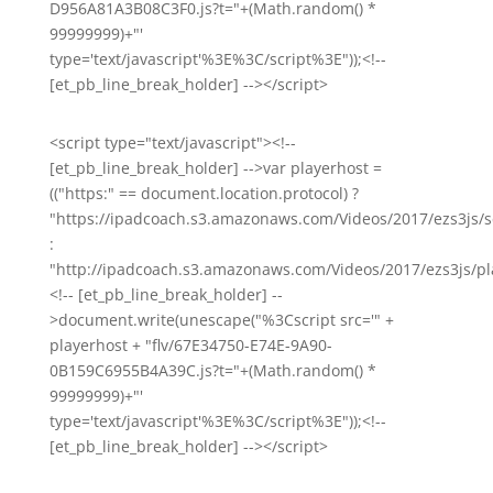
D956A81A3B08C3F0.js?t="+(Math.random() *
99999999)+"'
type='text/javascript'%3E%3C/script%3E"));<!--
[et_pb_line_break_holder] --></script>
<script type="text/javascript"><!--
[et_pb_line_break_holder] -->var playerhost =
(("https:" == document.location.protocol) ?
"https://ipadcoach.s3.amazonaws.com/Videos/2017/ezs3js/s
:
"http://ipadcoach.s3.amazonaws.com/Videos/2017/ezs3js/pla
<!-- [et_pb_line_break_holder] --
>document.write(unescape("%3Cscript src='" +
playerhost + "flv/67E34750-E74E-9A90-
0B159C6955B4A39C.js?t="+(Math.random() *
99999999)+"'
type='text/javascript'%3E%3C/script%3E"));<!--
[et_pb_line_break_holder] --></script>