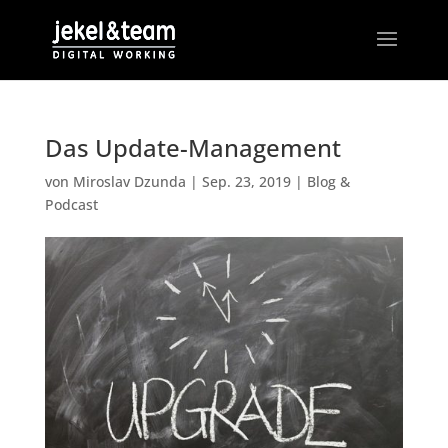
Das Update-Management
von
Miroslav Dzunda
|
Sep. 23, 2019
|
Blog &
Podcast