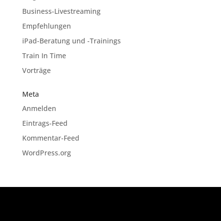
Business-Livestreaming
Empfehlungen
iPad-Beratung und -Trainings
Train In Time
Vorträge
Meta
Anmelden
Eintrags-Feed
Kommentar-Feed
WordPress.org
Designed by
Elegant Themes
| Powered by
WordPress