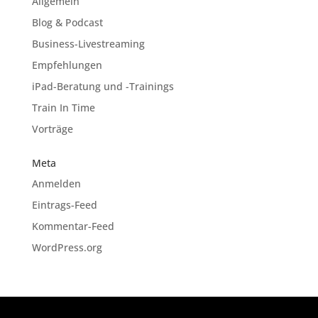
Allgemein
Blog & Podcast
Business-Livestreaming
Empfehlungen
iPad-Beratung und -Trainings
Train In Time
Vorträge
Meta
Anmelden
Eintrags-Feed
Kommentar-Feed
WordPress.org
Designed by
Elegant Themes
| Powered by