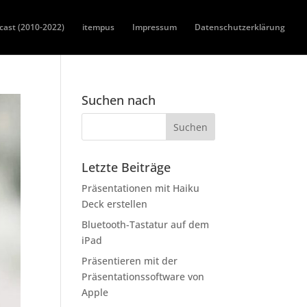
cast (2010-2022)
itempus
Impressum
Datenschutzerklärung
Suchen nach
Letzte Beiträge
Präsentationen mit Haiku
Deck erstellen
Bluetooth-Tastatur auf dem
iPad
Präsentieren mit der
Präsentationssoftware von
Apple