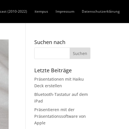
cast (2010-2022)
itempus
Impressum
Datenschutzerklärung
Suchen nach
Letzte Beiträge
Präsentationen mit Haiku
Deck erstellen
Bluetooth-Tastatur auf dem
iPad
Präsentieren mit der
Präsentationssoftware von
Apple