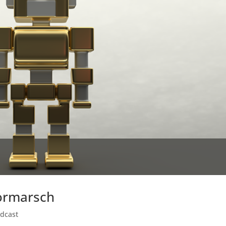
ormarsch
odcast