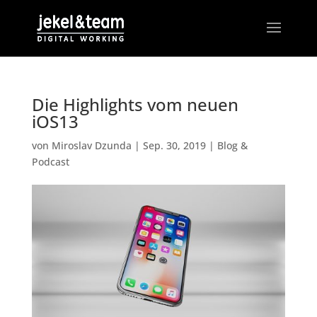
Die Highlights vom neuen
iOS13
von
Miroslav Dzunda
|
Sep. 30, 2019
|
Blog &
Podcast