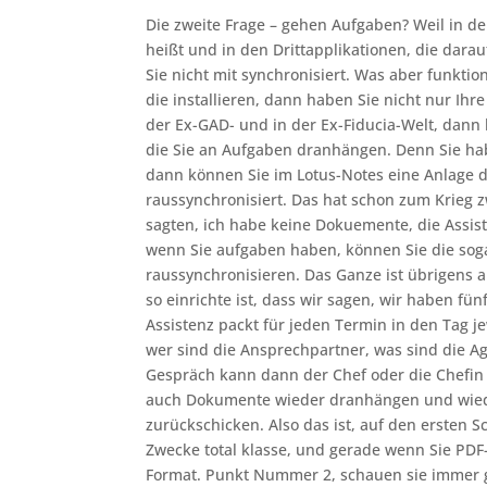
Die zweite Frage – gehen Aufgaben? Weil in d
heißt und in den Drittapplikationen, die dara
Sie nicht mit synchronisiert. Was aber funkti
die installieren, dann haben Sie nicht nur Ihr
der Ex-GAD- und in der Ex-Fiducia-Welt, dann 
die Sie an Aufgaben dranhängen. Denn Sie habe
dann können Sie im Lotus-Notes eine Anlage d
raussynchronisiert. Das hat schon zum Krieg 
sagten, ich habe keine Dokuemente, die Assist
wenn Sie aufgaben haben, können Sie die sog
raussynchronisieren. Das Ganze ist übrigens a
so einrichte ist, dass wir sagen, wir haben f
Assistenz packt für jeden Termin in den Tag je
wer sind die Ansprechpartner, was sind die A
Gespräch kann dann der Chef oder die Chefin
auch Dokumente wieder dranhängen und wiede
zurückschicken. Also das ist, auf den ersten Sc
Zwecke total klasse, und gerade wenn Sie PDF
Format. Punkt Nummer 2, schauen sie immer g