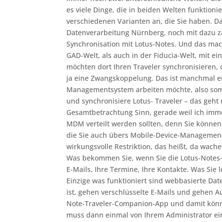
es viele Dinge, die in beiden Welten funktion
verschiedenen Varianten an, die Sie haben. Da
Datenverarbeitung Nürnberg, noch mit dazu zä
Synchronisation mit Lotus-Notes. Und das mac
GAD-Welt, als auch in der Fiducia-Welt, mit e
möchten dort Ihren Traveler synchronisieren,
ja eine Zwangskoppelung. Das ist manchmal e
Managementsystem arbeiten möchte, also som
und synchronisiere Lotus- Traveler – das geh
Gesamtbetrachtung Sinn, gerade weil ich imme
MDM verteilt werden sollten, denn Sie könne
die Sie auch übers Mobile-Device-Management 
wirkungsvolle Restriktion, das heißt, da wac
Was bekommen Sie, wenn Sie die Lotus-Notes-S
E-Mails, Ihre Termine, Ihre Kontakte. Was Sie
Einzige was funktioniert sind webbasierte Dat
ist, gehen verschlüsselte E-Mails und gehen Au
Note-Traveler-Companion-App und damit könne
muss dann einmal von Ihrem Administrator ein