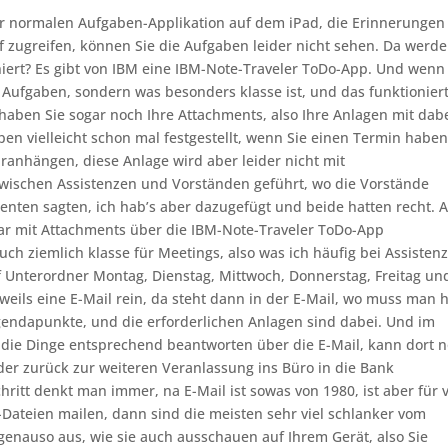
er normalen Aufgaben-Applikation auf dem iPad, die Erinnerungen
uf zugreifen, können Sie die Aufgaben leider nicht sehen. Da werd
oniert? Es gibt von IBM eine IBM-Note-Traveler ToDo-App. Und wenn
e Aufgaben, sondern was besonders klasse ist, und das funktioniert
haben Sie sogar noch Ihre Attachments, also Ihre Anlagen mit dabe
n vielleicht schon mal festgestellt, wenn Sie einen Termin haben
ranhängen, diese Anlage wird aber leider nicht mit
zwischen Assistenzen und Vorständen geführt, wo die Vorstände
enten sagten, ich hab’s aber dazugefügt und beide hatten recht. A
ar mit Attachments über die IBM-Note-Traveler ToDo-App
uch ziemlich klasse für Meetings, also was ich häufig bei Assisten
ünf Unterordner Montag, Dienstag, Mittwoch, Donnerstag, Freitag un
weils eine E-Mail rein, da steht dann in der E-Mail, wo muss man h
gendapunkte, und die erforderlichen Anlagen sind dabei. Und im
 die Dinge entsprechend beantworten über die E-Mail, kann dort 
r zurück zur weiteren Veranlassung ins Büro in die Bank
hritt denkt man immer, na E-Mail ist sowas von 1980, ist aber für v
-Dateien mailen, dann sind die meisten sehr viel schlanker vom
enauso aus, wie sie auch ausschauen auf Ihrem Gerät, also Sie