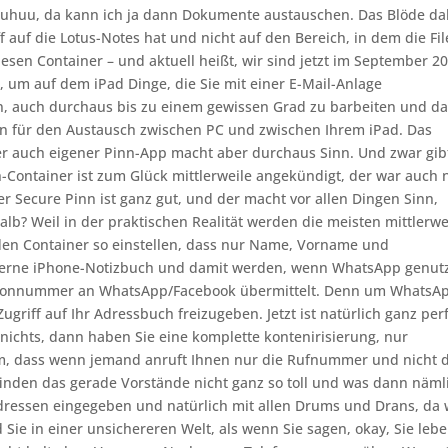
 juhuu, da kann ich ja dann Dokumente austauschen. Das Blöde da
ff auf die Lotus-Notes hat und nicht auf den Bereich, in dem die Fil
iesen Container – und aktuell heißt, wir sind jetzt im September 2
 um auf dem iPad Dinge, die Sie mit einer E-Mail-Anlage
, auch durchaus bis zu einem gewissen Grad zu barbeiten und d
zen für den Austausch zwischen PC und zwischen Ihrem iPad. Das
er auch eigener Pinn-App macht aber durchaus Sinn. Und zwar gib
-Container ist zum Glück mittlerweile angekündigt, der war auch 
 der Secure Pinn ist ganz gut, und der macht vor allen Dingen Sinn,
b? Weil in der praktischen Realität werden die meisten mittlerwe
en Container so einstellen, dass nur Name, Vorname und
erne iPhone-Notizbuch und damit werden, wenn WhatsApp genut
efonnummer an WhatsApp/Facebook übermittelt. Denn um WhatsA
riff auf Ihr Adressbuch freizugeben. Jetzt ist natürlich ganz perf
ichts, dann haben Sie eine komplette kontenirisierung, nur
em, dass wenn jemand anruft Ihnen nur die Rufnummer und nicht 
nden das gerade Vorstände nicht ganz so toll und was dann näml
dressen eingegeben und natürlich mit allen Drums und Drans, da 
Sie in einer unsichereren Welt, als wenn Sie sagen, okay, Sie leb