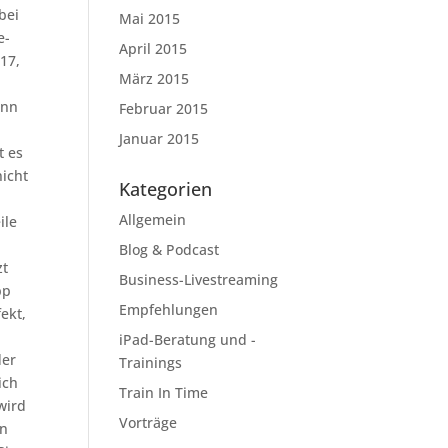
bei
Mai 2015
e-
April 2015
017,
März 2015
ann
Februar 2015
Januar 2015
t es
nicht
Kategorien
Allgemein
ile
Blog & Podcast
zt
Business-Livestreaming
pp
Empfehlungen
ekt,
iPad-Beratung und -
der
Trainings
ich
Train In Time
wird
Vorträge
en