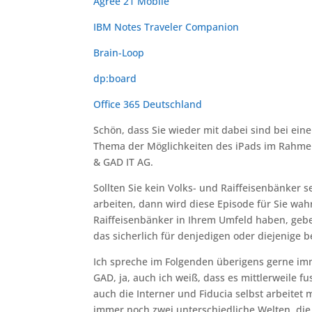
Agree 21 Mobile
IBM Notes Traveler Companion
Brain-Loop
dp:board
Office 365 Deutschland
Schön, dass Sie wieder mit dabei sind bei ei
Thema der Möglichkeiten des iPads im Rahmen
& GAD IT AG.
Sollten Sie kein Volks- und Raiffeisenbänker
arbeiten, dann wird diese Episode für Sie wahr
Raiffeisenbänker in Ihrem Umfeld haben, geben
das sicherlich für denjedigen oder diejenige
Ich spreche im Folgenden überigens gerne im
GAD, ja, auch ich weiß, dass es mittlerweile fu
auch die Interner und Fiducia selbst arbeitet
immer noch zwei unterschiedliche Welten, die