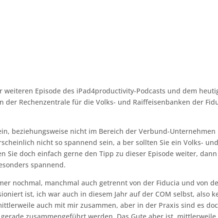
ner weiteren Episode des iPad4productivity-Podcasts und dem heut
 der Rechenzentrale für die Volks- und Raiffeisenbanken der Fid
 sein, beziehungsweise nicht im Bereich der Verbund-Unternehmen
scheinlich nicht so spannend sein, a ber sollten Sie ein Volks- un
 Sie doch einfach gerne den Tipp zu dieser Episode weiter, dann 
 besonders spannend.
mer nochmal, manchmal auch getrennt von der Fiducia und von d
sioniert ist, ich war auch in diesem Jahr auf der COM selbst, also 
 mittlerweile auch mit mir zusammen, aber in der Praxis sind es do
 gerade zusammengeführt werden. Das Gute aber ist, mittlerweile 