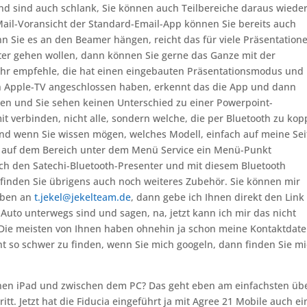
nd sind auch schlank, Sie können auch Teilbereiche daraus wiede
Mail-Voransicht der Standard-Email-App können Sie bereits auch
n Sie es an den Beamer hängen, reicht das für viele Präsentation
iter gehen wollen, dann können Sie gerne das Ganze mit der
sehr empfehle, die hat einen eingebauten Präsentationsmodus und 
 Apple-TV angeschlossen haben, erkennt das die App und dann
n und Sie sehen keinen Unterschied zu einer Powerpoint-
it verbinden, nicht alle, sondern welche, die per Bluetooth zu kop
Und wenn Sie wissen mögen, welches Modell, einfach auf meine Sei
 auf dem Bereich unter dem Menü Service ein Menü-Punkt
h den Satechi-Bluetooth-Presenter und mit diesem Bluetooth
finden Sie übrigens auch noch weiteres Zubehör. Sie können mir
eiben an
t.jekel@jekelteam.de
, dann gebe ich Ihnen direkt den Link
m Auto unterwegs sind und sagen, na, jetzt kann ich mir das nicht
. Die meisten von Ihnen haben ohnehin ja schon meine Kontaktdat
cht so schwer zu finden, wenn Sie mich googeln, dann finden Sie m
chen iPad und zwischen dem PC? Das geht eben am einfachsten üb
tt. Jetzt hat die Fiducia eingeführt ja mit Agree 21 Mobile auch ei