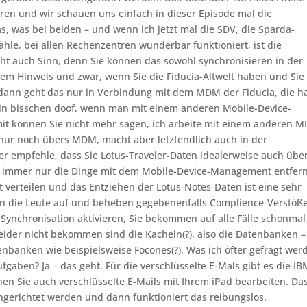
ieren und wir schauen uns einfach in dieser Episode mal die
s, was bei beiden – und wenn ich jetzt mal die SDV, die Sparda-
hle, bei allen Rechenzentren wunderbar funktioniert, ist die
ht auch Sinn, denn Sie können das sowohl synchronisieren in der
inem Hinweis und zwar, wenn Sie die Fiducia-Altwelt haben und Sie
 dann geht das nur in Verbindung mit dem MDM der Fiducia, die 
in bisschen doof, wenn man mit einem anderen Mobile-Device-
it können Sie nicht mehr sagen, ich arbeite mit einem anderen 
t nur noch übers MDM, macht aber letztendlich auch in der
r empfehle, dass Sie Lotus-Traveler-Daten idealerweise auch übe
n immer nur die Dinge mit dem Mobile-Device-Management entfer
verteilen und das Entziehen der Lotus-Notes-Daten ist eine sehr
hen die Leute auf und beheben gegebenenfalls Complience-Verstöße
ynchronisation aktivieren, Sie bekommen auf alle Fälle schonmal
 leider nicht bekommen sind die Kacheln(?), also die Datenbanken –
enbanken wie beispielsweise Focones(?). Was ich öfter gefragt wer
fgaben? Ja – das geht. Für die verschlüsselte E-Mals gibt es die IB
n Sie auch verschlüsselte E-Mails mit Ihrem iPad bearbeiten. Da
gerichtet werden und dann funktioniert das reibungslos.