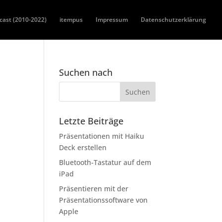
cast (2010-2022)
itempus
Impressum
Datenschutzerklärung
Suchen nach
Letzte Beiträge
Präsentationen mit Haiku
Deck erstellen
Bluetooth-Tastatur auf dem
iPad
Präsentieren mit der
Präsentationssoftware von
Apple