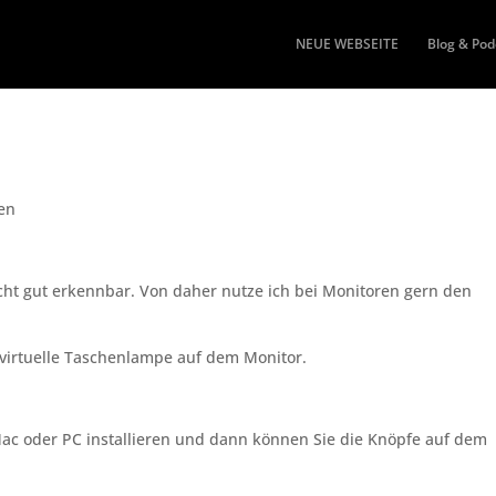
NEUE WEBSEITE
Blog & Pod
en
icht gut erkennbar. Von daher nutze ich bei Monitoren gern den
 virtuelle Taschenlampe auf dem Monitor.
ac oder PC installieren und dann können Sie die Knöpfe auf dem