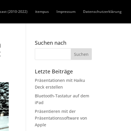
cast (2010-2022)
itempus
Impressum
Datenschutzerklärung
n
Suchen nach
t
Letzte Beiträge
Präsentationen mit Haiku
Deck erstellen
Bluetooth-Tastatur auf dem
iPad
Präsentieren mit der
Präsentationssoftware von
Apple