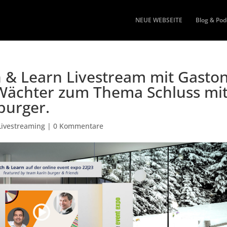
NEUE WEBSEITE
Blog & Pod
ch & Learn Livestream mit Gasto
 Wächter zum Thema Schluss mi
burger.
Livestreaming
|
0 Kommentare