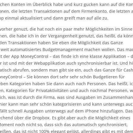
tlichen Konten im Überblick habe und kurz gucken kann auf die Ko
onen, die letzten Transaktionen auf dem Firmenkonto, die letzten 
p einmal aktualisiert und dann greift man auf alle zu.
vorher genuzt, die hat noch ein paar mehr Möglichkeiten im Sinne
nen, die habe ich in der Vergangenheit genutzt, das heißt, da kön
den Transaktionen haben Sie eben die Möglichkeit das Ganze
ck weit automatisiertes Budgetmanagement machen wollen. Das ma
it der App MoneyControl – das finde ich eine klasse Applikation – d
r ist und mit der Webapplikation auch synchronisierbar ist. Und h
isch abrufen, sondern man gibt sie ein, auch das Ganze für Cash
MoneyControl – Sie können dort sehr sehr schön Budgetieren für
eben Kategorien haben Sie dann auch noch Personen. Das heißt, i
en, Kategorien für Privataktivitäten und auch nochmal Personen, 
stlich, was ist durch die Firma, was sind Ausgaben im Zusammenha
t hier kann man sehr schön kategorisieren und kann unterwegs au
efällt schnell Ausgaben unterwegs auf dem iPhone hinzufügen. Das
echend über die Dropbox. Es gibt aber auch die Möglichkeit eines
Moment noch nicht so, dass sich das automatisch synchronisiert,
n, das ist nicht 100% elegant gelöst, allerdings gibt es mit de