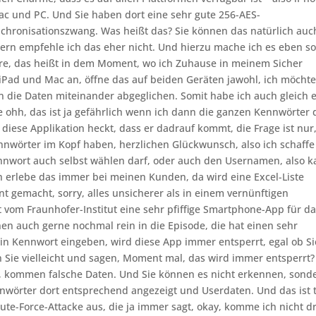
ac und PC. Und Sie haben dort eine sehr gute 256-AES-
chronisationszwang. Was heißt das? Sie können das natürlich auc
ern empfehle ich das eher nicht. Und hierzu mache ich es eben so
re, das heißt in dem Moment, wo ich Zuhause in meinem Sicher
iPad und Mac an, öffne das auf beiden Geräten jawohl, ich möcht
 die Daten miteinander abgeglichen. Somit habe ich auch gleich 
e ohh, das ist ja gefährlich wenn ich dann die ganzen Kennwörter 
 diese Applikation heckt, dass er dadrauf kommt, die Frage ist nur
Kennwörter im Kopf haben, herzlichen Glückwunsch, also ich schaffe
Kennwort auch selbst wählen darf, oder auch den Usernamen, also 
h erlebe das immer bei meinen Kunden, da wird eine Excel-Liste
t gemacht, sorry, alles unsicherer als in einem vernünftigen
t vom Fraunhofer-Institut eine sehr pfiffige Smartphone-App für d
n auch gerne nochmal rein in die Episode, die hat einen sehr
ein Kennwort eingeben, wird diese App immer entsperrt, egal ob Si
en Sie vielleicht und sagen, Moment mal, das wird immer entsperrt? 
, kommen falsche Daten. Und Sie können es nicht erkennen, sond
nnwörter dort entsprechend angezeigt und Userdaten. Und das ist t
Brute-Force-Attacke aus, die ja immer sagt, okay, komme ich nicht d