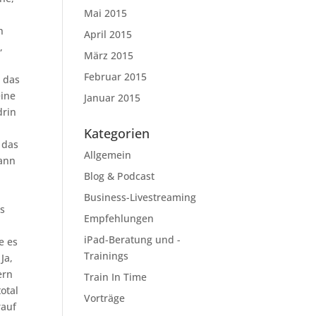
Mai 2015
h
April 2015
,
März 2015
Februar 2015
e das
eine
Januar 2015
drin
,
Kategorien
 das
Allgemein
kann
Blog & Podcast
Business-Livestreaming
as
Empfehlungen
iPad-Beratung und -
e es
Trainings
Ja,
ern
Train In Time
otal
Vorträge
rauf