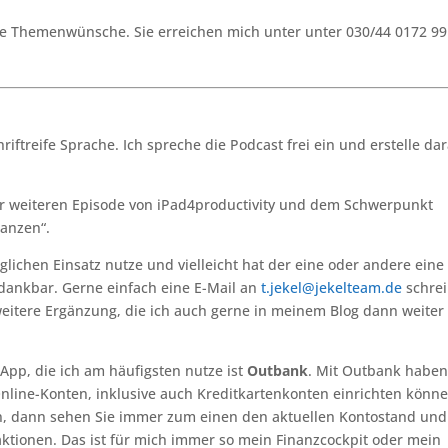
hre Themenwünsche. Sie erreichen mich unter unter 030/44 0172 9
hriftreife Sprache. Ich spreche die Podcast frei ein und erstelle da
ner weiteren Episode von iPad4productivity und dem Schwerpunkt
nanzen“.
äglichen Einsatz nutze und vielleicht hat der eine oder andere eine
dankbar. Gerne einfach eine E-Mail an
t.jekel@jekelteam.de
schre
eitere Ergänzung, die ich auch gerne in meinem Blog dann weiter
e App, die ich am häufigsten nutze ist
Outbank
. Mit Outbank haben
e Online-Konten, inklusive auch Kreditkartenkonten einrichten könn
en, dann sehen Sie immer zum einen den aktuellen Kontostand und
aktionen. Das ist für mich immer so mein Finanzcockpit oder mein