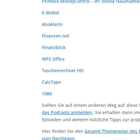
Primoco MoneyControl – Ihr online Haushalts
E-Wallet
AboAlarm
Finanzen.net
Finanzblick
WPS Office
Taschenrechner HD
CalcTape
10BII
Sollten Sie auf einem anderen Weg auf diese
des Podcasts anmelden
. Sie erhalten dann i
Episoden und weitere nützliche Tipps zur pro
Hier finden Sie den
Gesamt-Themenplan des Po
zum Nachlesen
.