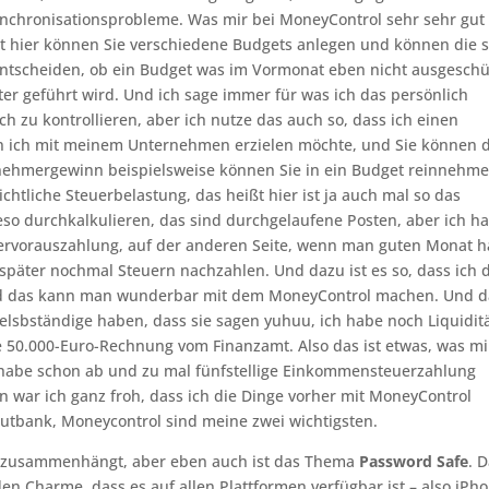
chronisationsprobleme. Was mir bei MoneyControl sehr sehr gut
ißt hier können Sie verschiedene Budgets anlegen und können die 
ntscheiden, ob ein Budget was im Vormonat eben nicht ausgeschü
ter geführt wird. Und ich sage immer für was ich das persönlich
h zu kontrollieren, aber ich nutze das auch so, dass ich einen
en ich mit meinem Unternehmen erzielen möchte, und Sie können d
nehmergewinn beispielsweise können Sie in ein Budget reinnehme
chtliche Steuerbelastung, das heißt hier ist ja auch mal so das
eso durchkalkulieren, das sind durchgelaufene Posten, aber ich h
ervorauszahlung, auf der anderen Seite, wenn man guten Monat h
päter nochmal Steuern nachzahlen. Und dazu ist es so, dass ich 
 und das kann man wunderbar mit dem MoneyControl machen. Und 
elsbständige haben, dass sie sagen yuhuu, ich habe noch Liquidit
50.000-Euro-Rechnung vom Finanzamt. Also das ist etwas, was mi
ch habe schon ab und zu mal fünfstellige Einkommensteuerzahlung
war ich ganz froh, dass ich die Dinge vorher mit MoneyControl
 Outbank, Moneycontrol sind meine zwei wichtigsten.
r zusammenhängt, aber eben auch ist das Thema
Password Safe
. 
den Charme, dass es auf allen Plattformen verfügbar ist – also iPh