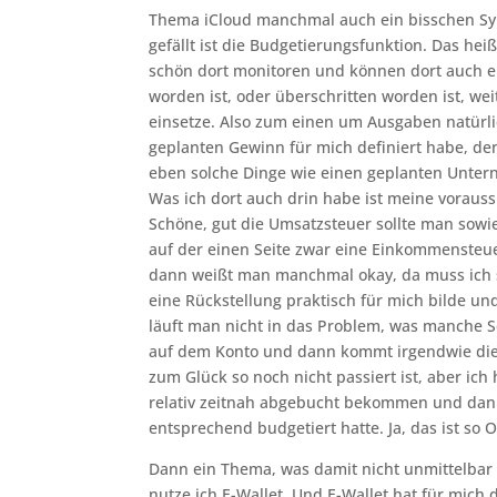
Thema iCloud manchmal auch ein bisschen Syn
gefällt ist die Budgetierungsfunktion. Das he
schön dort monitoren und können dort auch e
worden ist, oder überschritten worden ist, wei
einsetze. Also zum einen um Ausgaben natürlic
geplanten Gewinn für mich definiert habe, d
eben solche Dinge wie einen geplanten Unter
Was ich dort auch drin habe ist meine voraussi
Schöne, gut die Umsatzsteuer sollte man sowi
auf der einen Seite zwar eine Einkommensteu
dann weißt man manchmal okay, da muss ich s
eine Rückstellung praktisch für mich bilde
läuft man nicht in das Problem, was manche S
auf dem Konto und dann kommt irgendwie die 
zum Glück so noch nicht passiert ist, aber i
relativ zeitnah abgebucht bekommen und dann 
entsprechend budgetiert hatte. Ja, das ist so
Dann ein Thema, was damit nicht unmittelba
nutze ich E-Wallet. Und E-Wallet hat für mich 