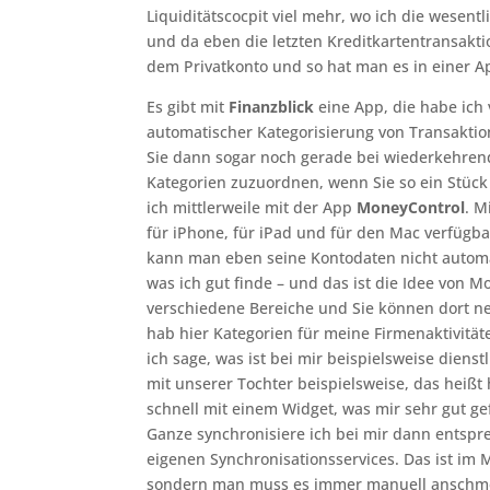
Liquiditätscocpit viel mehr, wo ich die wesen
und da eben die letzten Kreditkartentransakti
dem Privatkonto und so hat man es in einer Ap
Es gibt mit
Finanzblick
eine App, die habe ich 
automatischer Kategorisierung von Transaktio
Sie dann sogar noch gerade bei wiederkehren
Kategorien zuzuordnen, wenn Sie so ein Stü
ich mittlerweile mit der App
MoneyControl
. M
für iPhone, für iPad und für den Mac verfügba
kann man eben seine Kontodaten nicht automat
was ich gut finde – und das ist die Idee von 
verschiedene Bereiche und Sie können dort n
hab hier Kategorien für meine Firmenaktivität
ich sage, was ist bei mir beispielsweise dien
mit unserer Tochter beispielsweise, das heiß
schnell mit einem Widget, was mir sehr gut g
Ganze synchronisiere ich bei mir dann entspr
eigenen Synchronisationsservices. Das ist im 
sondern man muss es immer manuell anschmeiße