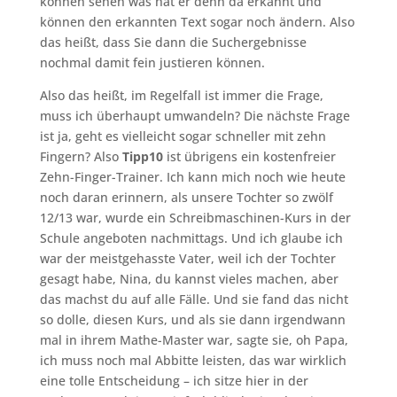
können sehen was hat er denn da erkannt und
können den erkannten Text sogar noch ändern. Also
das heißt, dass Sie dann die Suchergebnisse
nochmal damit fein justieren können.
Also das heißt, im Regelfall ist immer die Frage,
muss ich überhaupt umwandeln? Die nächste Frage
ist ja, geht es vielleicht sogar schneller mit zehn
Fingern? Also
Tipp
10
ist übrigens ein kostenfreier
Zehn-Finger-Trainer. Ich kann mich noch wie heute
noch daran erinnern, als unsere Tochter so zwölf
12/13 war, wurde ein Schreibmaschinen-Kurs in der
Schule angeboten nachmittags. Und ich glaube ich
war der meistgehasste Vater, weil ich der Tochter
gesagt habe, Nina, du kannst vieles machen, aber
das machst du auf alle Fälle. Und sie fand das nicht
so dolle, diesen Kurs, und als sie dann irgendwann
mal in ihrem Mathe-Master war, sagte sie, oh Papa,
ich muss noch mal Abbitte leisten, das war wirklich
eine tolle Entscheidung – ich sitze hier in der