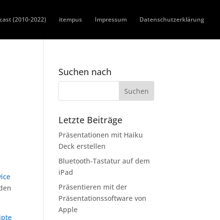
cast (2010-2022)
itempus
Impressum
Datenschutzerklärung
Suchen nach
Letzte Beiträge
Präsentationen mit Haiku
Deck erstellen
n
Bluetooth-Tastatur auf dem
iPad
vice
Präsentieren mit der
nden
Präsentationssoftware von
Apple
ipte