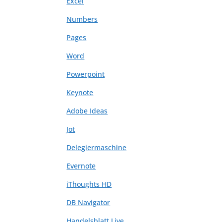
Excel
Numbers
Pages
Word
Powerpoint
Keynote
Adobe Ideas
Jot
Delegiermaschine
Evernote
iThoughts HD
DB Navigator
Handelsblatt Live