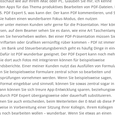
sschaut wie auf Ihrem iMac oder PC. Glauben Sie mir, ich kenne
e guten Apps für das Thema produktives Bearbeiten von PDF-Dateien. 
. PDF Expert 5, was kann der. Der kann PDF kommentieren, und S
Sie haben einen wunderbaren Fokus-Modus, den nutzen
ker unter meinen Kunden sehr gerne für die Präsentation. Hier kö
isen, auf dem Beamer sehen Sie es dann, wie eine Art Taschenla
den Sie hervorheben wollen. Bei einer PDF-Präsentation müssen Si
riftarten oder Grafiken vernünftig rüber kommen – PDF ist immer
 im Bank und Steuerberatungsbereich geht es häufig Dinge in ein
Dafür ist PDF wunderbar geeignet. Der PDF Expert kann noch mehr
ie dort auch Fotos mit integrieren können für beispielsweise
dsberichte. Einer meiner Kunden nutzt das Ausfüllen von Formul
en Sie beispielsweise Formulare zentral schon so bearbeiten und
itätsprüfungen vornehmen werden. Wenn Sie beispielsweise sagen,
ormat eingebbar und sinnvoll, können Sie sowas zentral sogar in
Dann können Sie sich treure App-Entwicklung sparen, beziehungsw
 durch PDF Expert übergangsweise oder dauerhaft substituieren.
nen Sie auch entscheiden, beim Weiterleiten der E-Mail ob diese 
weise in Vorbereitung einer Sitzung Ihrer Kollegin, Ihrem Kollegen
 es noch bearbeiten wollen – wunderbar. Wenn Sie etwas an einen