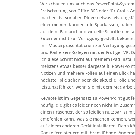
Wir schauen uns auch das PowerPoint-System a
Freischaltung von Office 365 oder für Gratis-
machen, ist vor allen Dingen etwas leistungsfä
einer meinen Kunden, die Sparkassen, haben ei
auf dem iPad auch individuelle Schriften install
Externer nicht zur Verfügung gestellt bekom
mir Musterpräsentationen zur Verfügung gestell
und Raiffeisen-Kollegen mit der Frutiger VR. Da
ich diese Schrift nicht auf meinem iPad insta
meistens etwas besser dargestellt. PowerPoin
Notizen und mehrere Folien auf einen Blick h
nächste Folie sehen oder die aktuelle Folie un
leistungsfähiger, wenn Sie mit dem Mac arbe
Keynote ist im Gegensatz zu PowerPoint gut fe
häufig, die gibt es leider noch nicht im Zusa
einen Präsenter, der so leidlich nutzbar ist mi
empfehlen kann. Was Sie machen können, wenn
auf einem anderen Gerät installieren. Dann k
Ganze fern steuern mit Ihrem iPhone. Andersr