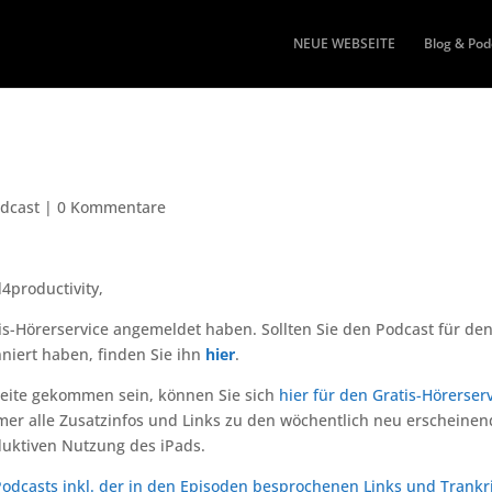
NEUE WEBSEITE
Blog & Pod
odcast
|
0 Kommentare
4productivity,
tis-Hörerservice angemeldet haben. Sollten Sie den Podcast für de
niert haben, finden Sie ihn
hier
.
Seite gekommen sein, können Sie sich
hier für den Gratis-Hörerser
mmer alle Zusatzinfos und Links zu den wöchentlich neu erscheine
duktiven Nutzung des iPads.
dcasts inkl. der in den Episoden besprochenen Links und Trankr