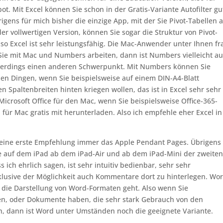
ot. Mit Excel können Sie schon in der Gratis-Variante Autofilter gu
rigens für mich bisher die einzige App, mit der Sie Pivot-Tabellen 
er vollwertigen Version, können Sie sogar die Struktur von Pivot-
so Excel ist sehr leistungsfähig. Die Mac-Anwender unter Ihnen f
n Sie mit Mac und Numbers arbeiten, dann ist Numbers vielleicht a
llerdings einen anderen Schwerpunkt. Mit Numbers können Sie
en Dingen, wenn Sie beispielsweise auf einem DIN-A4-Blatt
n Spaltenbreiten hinten kriegen wollen, das ist in Excel sehr sehr
Microsoft Office für den Mac, wenn Sie beispielsweise Office-365-
für Mac gratis mit herunterladen. Also ich empfehle eher Excel in
meine erste Empfehlung immer das Apple Pendant Pages. Übrigens
e auf dem iPad ab dem iPad-Air und ab dem iPad-Mini der zweite
 ich ehrlich sagen, ist sehr intuitiv bedienbar, sehr sehr
nklusive der Möglichkeit auch Kommentare dort zu hinterlegen. Wor
m die Darstellung von Word-Formaten geht. Also wenn Sie
ben, oder Dokumente haben, die sehr stark Gebrauch von den
 dann ist Word unter Umständen noch die geeignete Variante.