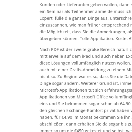
Kunden oder Lieferanten geben wollen, dann so
ein Seminar als Teilnehmer anmelde muss ich 
Expert, fülle die ganzen Dinge aus, unterschre
einzuscannen, wie man früher entsprechend m
die Möglichkeit, dass Sie die Anmerkungen, al
übergeben können. Tolle Applikation. Kostet € 
Nach PDF ist der zweite große Bereich natürli
mittlerweile auf dem iPad und auch neben Exc
diese Lösungen vollumfänglich nutzen wollen,
auch mit einer Gratis-Anmeldung zu einem Mic
nicht so. Zu Beginn war es so, dass Sie die Da
Dinge sogar ändern. Weiterer Grund ist, immer
Microsoft-Applikationen tut sich erfahrungsge
Applikationen von Microsoft Office vollumfängl
eins und Sie bekommen sogar schon ab €4,90 
den gleichen Exchange-Komfort privat haben 
haben, für €4,90 im Monat bekommen Sie ihn. 
abschließen, dann erhalten Sie da sogar bis zu
immer so um die €450 gekostet und selbst, we