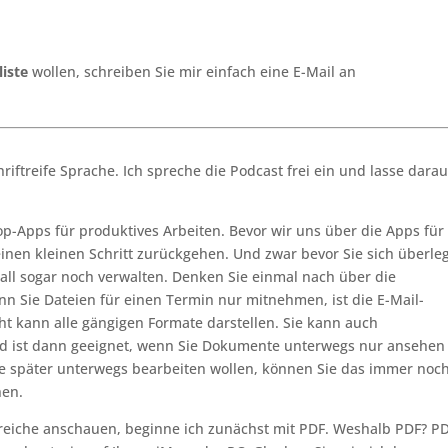
iste
wollen, schreiben Sie mir einfach eine E-Mail an
hriftreife Sprache. Ich spreche die Podcast frei ein und lasse dara
p-Apps für produktives Arbeiten. Bevor wir uns über die Apps für
 einen kleinen Schritt zurückgehen. Und zwar bevor Sie sich überle
all sogar noch verwalten. Denken Sie einmal nach über die
nn Sie Dateien für einen Termin nur mitnehmen, ist die E-Mail-
cht kann alle gängigen Formate darstellen. Sie kann auch
nd ist dann geeignet, wenn Sie Dokumente unterwegs nur ansehen
se später unterwegs bearbeiten wollen, können Sie das immer noc
hen.
eiche anschauen, beginne ich zunächst mit PDF. Weshalb PDF? PD