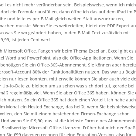
ll es nicht mehr veränderbar sein. Beispielsweise, wenn ich mich
dort ein Formular ausfüllen, dann öffne ich das auf dem iPad im 
ibe und leite es per E-Mail gleich weiter. Statt auszudrucken,
achen musste. Wenn Sie es weiterleiten, bietet der PDF Expert a
so was Sie wo geändert haben, in den E-Mail Text zusätzlich mit
9,99, ist jeden Cent wert.
ch Microsoft Office. Fangen wir beim Thema Excel an. Excel gibt es
el Word und PowerPoint, also die Office-Applikationen. Wenn Sie
 benötigen Sie ein Office-365-Abonnement. Sie können aber bereit
rosoft-Account 80% der Funktionalitäten nutzen. Das war zu Begi
teien nur lesen konnten, mittlerweile können Sie aber auch viele d
 Up-to-Date zu bleiben um zu sehen was sich dort tut, gerade bei
mäß regelmäßig viel. Wenn Sie aber Office 365 haben, können Sie 
ich nutzen. So ein Office 365 hat doch einen Vorteil. Ich habe auc
im Monat ein Hosted Exchange, das heißt, wenn Sie beispielsweis
wollen, den Sie mit einem bestehenden Firmen-Exchange schon
Und wenn Sie € 9,90, das ist die kleinste Form eines Abonnement
 5 vollwertige Microsoft Office-Lizenzen. Früher hat mich der Spaß
nn Sie €99 dagegen rechnen für eine Education-Version, also für