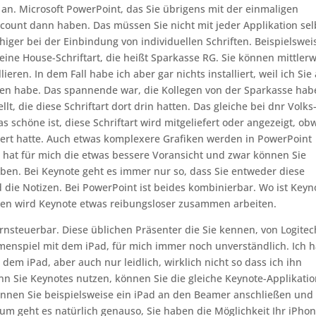
n. Microsoft PowerPoint, das Sie übrigens mit der einmaligen
Account dann haben. Das müssen Sie nicht mit jeder Applikation sel
higer bei der Einbindung von individuellen Schriften. Beispielswei
ne House-Schriftart, die heißt Sparkasse RG. Sie können mittlerw
ieren. In dem Fall habe ich aber gar nichts installiert, weil ich Sie 
men habe. Das spannende war, die Kollegen von der Sparkasse ha
t, die diese Schriftart dort drin hatten. Das gleiche bei dnr Volks
s schöne ist, diese Schriftart wird mitgeliefert oder angezeigt, ob
lliert hatte. Auch etwas komplexere Grafiken werden in PowerPoint
t hat für mich die etwas bessere Voransicht und zwar können Sie
aben. Bei Keynote geht es immer nur so, dass Sie entweder diese
d die Notizen. Bei PowerPoint ist beides kombinierbar. Wo ist Keyn
iten wird Keynote etwas reibungsloser zusammen arbeiten.
rnsteuerbar. Diese üblichen Präsenter die Sie kennen, von Logitec
mmenspiel mit dem iPad, für mich immer noch unverständlich. Ich 
t dem iPad, aber auch nur leidlich, wirklich nicht so dass ich ihn
 Sie Keynotes nutzen, können Sie die gleiche Keynote-Applikati
önnen Sie beispielsweise ein iPad an den Beamer anschließen und
um geht es natürlich genauso, Sie haben die Möglichkeit Ihr iPho