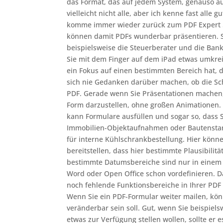
das Format, das auf jedem System, genauso au
vielleicht nicht alle, aber ich kenne fast all
komme immer wieder zurück zum PDF Expert 5
können damit PDFs wunderbar präsentieren. 
beispielsweise die Steuerberater und die Ban
Sie mit dem Finger auf dem iPad etwas umkre
ein Fokus auf einen bestimmten Bereich hat, 
sich nie Gedanken darüber machen, ob die Sch
PDF. Gerade wenn Sie Präsentationen machen,
Form darzustellen, ohne großen Animationen. 
kann Formulare ausfüllen und sogar so, dass S
Immobilien-Objektaufnahmen oder Bautenstan
für interne Kühlschrankbestellung. Hier könn
bereitstellen, dass hier bestimmte Plausibil
bestimmte Datumsbereiche sind nur in einem F
Word oder Open Office schon vordefinieren. 
noch fehlende Funktionsbereiche in Ihrer PDF
Wenn Sie ein PDF-Formular weiter mailen, kön
veränderbar sein soll. Gut, wenn Sie beispiels
etwas zur Verfügung stellen wollen, sollte er