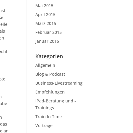
Mai 2015
bst
April 2015
se
März 2015
eile
als
Februar 2015
ben
Januar 2015
-
wohl
Kategorien
Allgemein
Blog & Podcast
ote
Business-Livestreaming
Empfehlungen
h
iPad-Beratung und -
habe
Trainings
Train In Time
on
 das
Vorträge
ne an